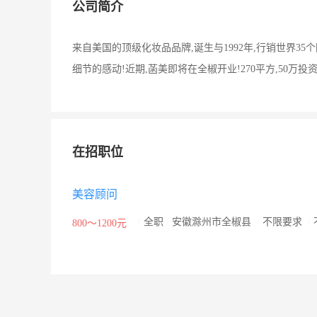
公司简介
来自美国的顶级化妆品品牌,诞生与1992年,行销世界
细节的感动!近期,菡美即将在全椒开业!270平方,50万投
在招职位
美容顾问
/
全职
/
安徽滁州市全椒县
/
不限要求
/
800～1200元